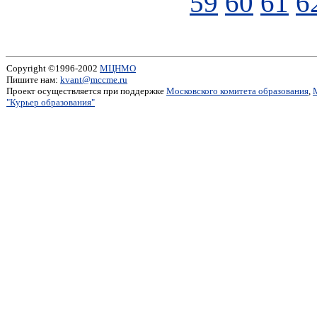
59
60
61
6
Copyright ©1996-2002
МЦНМО
Пишите нам:
kvant@mccme.ru
Проект осуществляется при поддержке
Московского комитета образования
,
"Курьер образования"