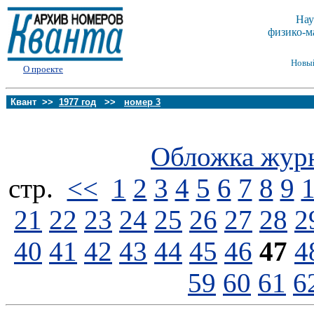
Нау
физико-м
Новы
О проекте
Квант >>
1977 год
>>
номер 3
Обложка жур
стp.
<<
1
2
3
4
5
6
7
8
9
21
22
23
24
25
26
27
28
2
40
41
42
43
44
45
46
47
4
59
60
61
6