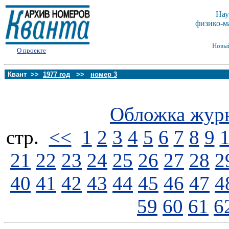
Нау
физико-м
Новы
О проекте
Квант >>
1977 год
>>
номер 3
Обложка жур
стp.
<<
1
2
3
4
5
6
7
8
9
21
22
23
24
25
26
27
28
2
40
41
42
43
44
45
46
47
4
59
60
61
6