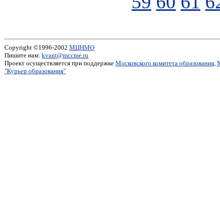
59
60
61
6
Copyright ©1996-2002
МЦНМО
Пишите нам:
kvant@mccme.ru
Проект осуществляется при поддержке
Московского комитета образования
,
"Курьер образования"