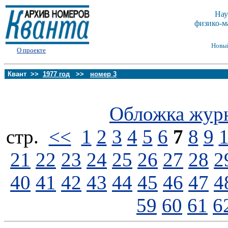
Нау
физико-м
Новы
О проекте
Квант >>
1977 год
>>
номер 3
Обложка жур
стp.
<<
1
2
3
4
5
6
7
8
9
21
22
23
24
25
26
27
28
2
40
41
42
43
44
45
46
47
4
59
60
61
6