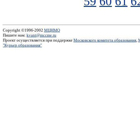
59
60
61
6
Copyright ©1996-2002
МЦНМО
Пишите нам:
kvant@mccme.ru
Проект осуществляется при поддержке
Московского комитета образования
,
"Курьер образования"