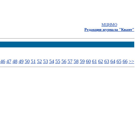
МЦНМО
Редакция журнала "Квант"
46
47
48
49
50
51
52
53
54
55
56
57
58
59
60
61
62
63
64
65
66
>>