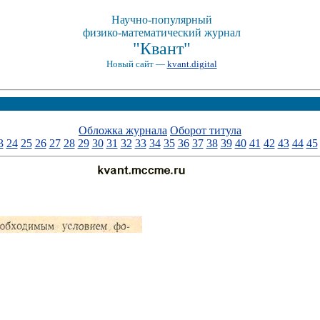
Научно-популярный
физико-математический журнал
"Квант"
Новый сайт —
kvant.digital
Обложка журнала
Оборот титула
3
24
25
26
27
28
29
30
31
32
33
34
35
36
37
38
39
40
41
42
43
44
45