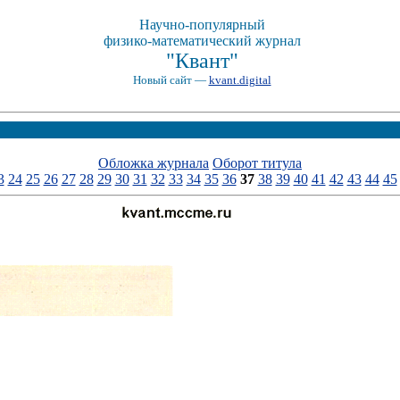
Научно-популярный
физико-математический журнал
"Квант"
Новый сайт —
kvant.digital
Обложка журнала
Оборот титула
3
24
25
26
27
28
29
30
31
32
33
34
35
36
37
38
39
40
41
42
43
44
45