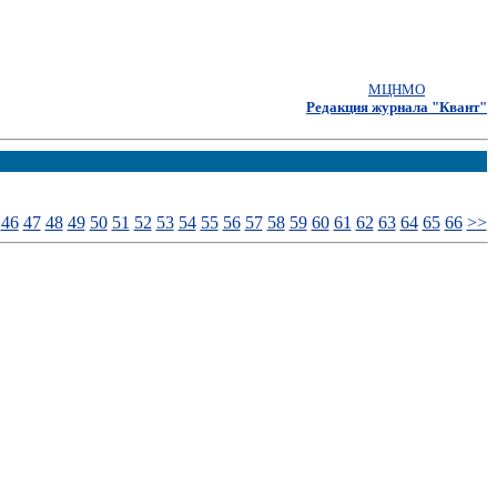
МЦНМО
Редакция журнала "Квант"
46
47
48
49
50
51
52
53
54
55
56
57
58
59
60
61
62
63
64
65
66
>>