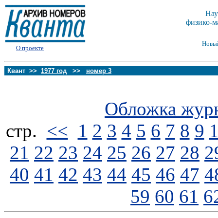
Нау
физико-м
Новы
О проекте
Квант >>
1977 год
>>
номер 3
Обложка жур
стp.
<<
1
2
3
4
5
6
7
8
9
21
22
23
24
25
26
27
28
2
40
41
42
43
44
45
46
47
4
59
60
61
6