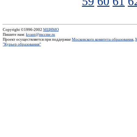
59
60
61
6
Copyright ©1996-2002
МЦНМО
Пишите нам:
kvant@mccme.ru
Проект осуществляется при поддержке
Московского комитета образования
,
"Курьер образования"