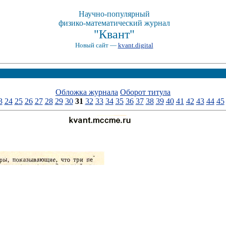
Научно-популярный
физико-математический журнал
"Квант"
Новый сайт —
kvant.digital
Обложка журнала
Оборот титула
3
24
25
26
27
28
29
30
31
32
33
34
35
36
37
38
39
40
41
42
43
44
45