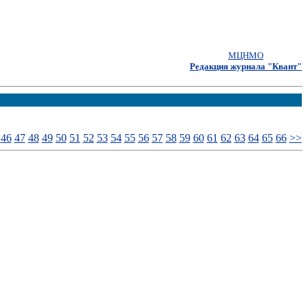
МЦНМО
Редакция журнала "Квант"
46
47
48
49
50
51
52
53
54
55
56
57
58
59
60
61
62
63
64
65
66
>>