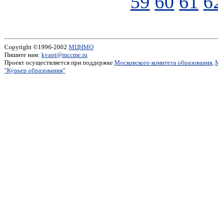
59
60
61
6
Copyright ©1996-2002
МЦНМО
Пишите нам:
kvant@mccme.ru
Проект осуществляется при поддержке
Московского комитета образования
,
"Курьер образования"