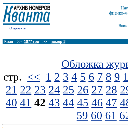
Нау
физико-м
Новы
О проекте
Квант >>
1977 год
>>
номер 3
Обложка жур
стp.
<<
1
2
3
4
5
6
7
8
9
21
22
23
24
25
26
27
28
2
40
41
42
43
44
45
46
47
4
59
60
61
6