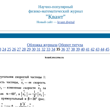
Научно-популярный
физико-математический журнал
"Квант"
Новый сайт —
kvant.digital
Обложка журнала
Оборот титула
3
24
25
26
27
28
29
30
31
32
33
34
35
36
37
38
39
40
41
42
43
44
45