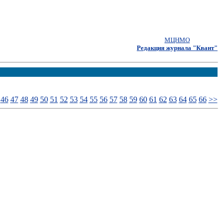
МЦНМО
Редакция журнала "Квант"
46
47
48
49
50
51
52
53
54
55
56
57
58
59
60
61
62
63
64
65
66
>>