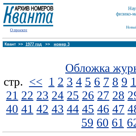
Нау
физико-м
Новы
О проекте
Квант >>
1977 год
>>
номер 3
Обложка жур
стp.
<<
1
2
3
4
5
6
7
8
9
21
22
23
24
25
26
27
28
2
40
41
42
43
44
45
46
47
4
59
60
61
6