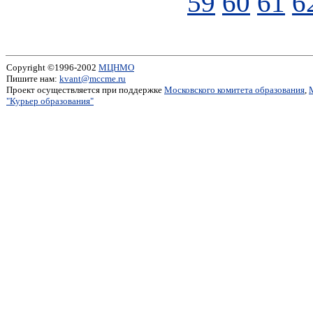
59
60
61
6
Copyright ©1996-2002
МЦНМО
Пишите нам:
kvant@mccme.ru
Проект осуществляется при поддержке
Московского комитета образования
,
"Курьер образования"