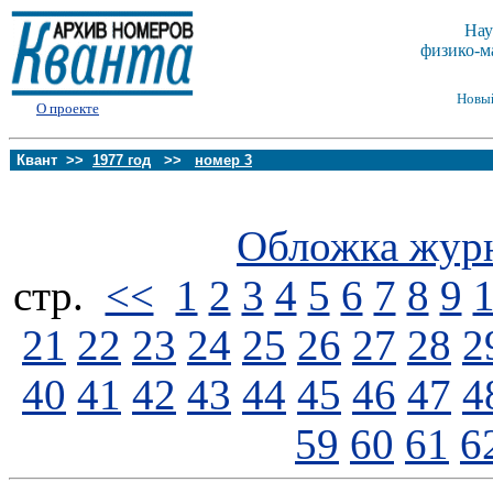
Нау
физико-м
Новы
О проекте
Квант >>
1977 год
>>
номер 3
Обложка жур
стp.
<<
1
2
3
4
5
6
7
8
9
21
22
23
24
25
26
27
28
2
40
41
42
43
44
45
46
47
4
59
60
61
6