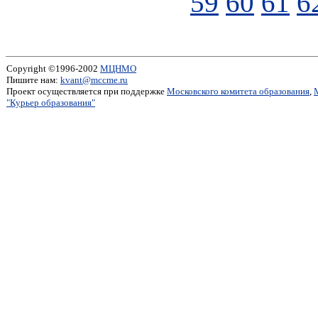
59
60
61
6
Copyright ©1996-2002
МЦНМО
Пишите нам:
kvant@mccme.ru
Проект осуществляется при поддержке
Московского комитета образования
,
"Курьер образования"