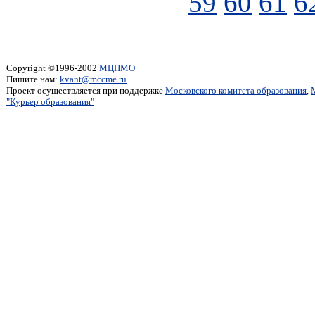
59
60
61
6
Copyright ©1996-2002
МЦНМО
Пишите нам:
kvant@mccme.ru
Проект осуществляется при поддержке
Московского комитета образования
,
"Курьер образования"