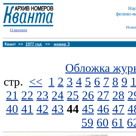
Нау
физико-м
Новы
О проекте
Квант >>
1977 год
>>
номер 3
Обложка жур
стp.
<<
1
2
3
4
5
6
7
8
9
21
22
23
24
25
26
27
28
2
40
41
42
43
44
45
46
47
4
59
60
61
6