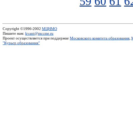
59
60
61
6
Copyright ©1996-2002
МЦНМО
Пишите нам:
kvant@mccme.ru
Проект осуществляется при поддержке
Московского комитета образования
,
"Курьер образования"