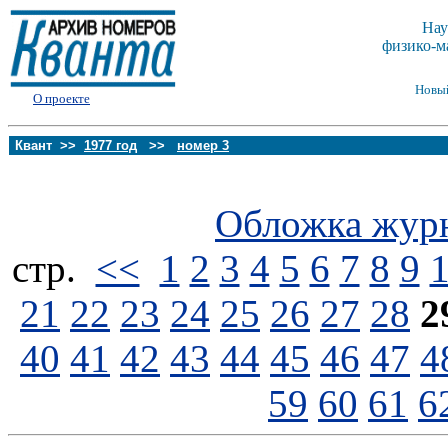
Нау
физико-м
Новы
О проекте
Квант >>
1977 год
>>
номер 3
Обложка жур
стp.
<<
1
2
3
4
5
6
7
8
9
21
22
23
24
25
26
27
28
2
40
41
42
43
44
45
46
47
4
59
60
61
6