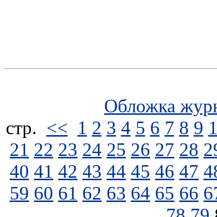
Обложка жур
стp.
<<
1
2
3
4
5
6
7
8
9
21
22
23
24
25
26
27
28
2
40
41
42
43
44
45
46
47
4
59
60
61
62
63
64
65
66
6
78
79