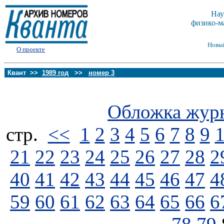
Нау
физико-м
Новы
О проекте
Квант >>
1989 год
>>
номер 3
Обложка жур
стp.
<<
1
2
3
4
5
6
7
8
9
21
22
23
24
25
26
27
28
2
40
41
42
43
44
45
46
47
4
59
60
61
62
63
64
65
66
6