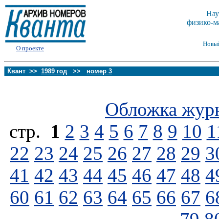
Нау
физико-м
Новы
О проекте
Квант >>
1989 год
>>
номер 3
Обложка жур
стp.
1
2
3
4
5
6
7
8
9
10
1
22
23
24
25
26
27
28
29
3
41
42
43
44
45
46
47
48
4
60
61
62
63
64
65
66
67
6