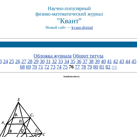
Научно-популярный
физико-математический журнал
"Квант"
Новый сайт —
kvant.digital
Обложка журнала
Оборот титула
3
24
25
26
27
28
29
30
31
32
33
34
35
36
37
38
39
40
41
42
43
44
45
68
69
70
71
72
73
74
75
76
77
78
79
80
81
82
>>