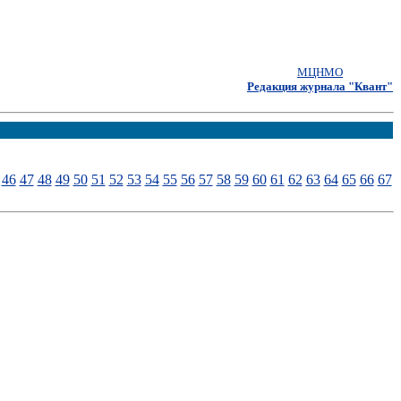
МЦНМО
Редакция журнала "Квант"
46
47
48
49
50
51
52
53
54
55
56
57
58
59
60
61
62
63
64
65
66
67