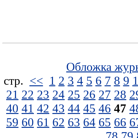
Обложка жур
стp.
<<
1
2
3
4
5
6
7
8
9
21
22
23
24
25
26
27
28
2
40
41
42
43
44
45
46
47
4
59
60
61
62
63
64
65
66
6
78
79