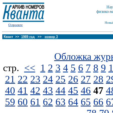
Нау
физико-м
Новы
О проекте
Квант >>
1989 год
>>
номер 3
Обложка жур
стp.
<<
1
2
3
4
5
6
7
8
9
21
22
23
24
25
26
27
28
2
40
41
42
43
44
45
46
47
4
59
60
61
62
63
64
65
66
6