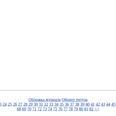
Обложка журнала
Оборот титула
3
24
25
26
27
28
29
30
31
32
33
34
35
36
37
38
39
40
41
42
43
44
45
68
69
70
71
72
73
74
75
76
77
78
79
80
81
82
>>