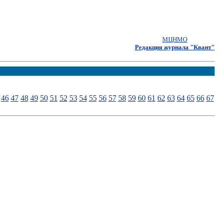
МЦНМО
Редакция журнала "Квант"
46
47
48
49
50
51
52
53
54
55
56
57
58
59
60
61
62
63
64
65
66
67