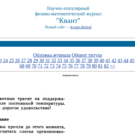
Научно-популярный
физико-математический журнал
"Квант"
Новый сайт —
kvant.digital
Обложка журнала
Оборот титула
3
24
25
26
27
28
29
30
31
32
33
34
35
36
37
38
39
40
41
42
43
44
45
68
69
70
71
72
73
74
75
76
77
78
79
80
81
82
>>