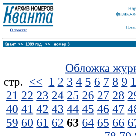
Нау
физико-м
Новы
О проекте
Квант >>
1989 год
>>
номер 3
Обложка жур
стp.
<<
1
2
3
4
5
6
7
8
9
21
22
23
24
25
26
27
28
2
40
41
42
43
44
45
46
47
4
59
60
61
62
63
64
65
66
6