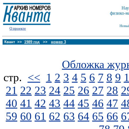
Нау
физико-м
Новы
О проекте
Квант >>
1989 год
>>
номер 3
Обложка жур
стp.
<<
1
2
3
4
5
6
7
8
9
21
22
23
24
25
26
27
28
2
40
41
42
43
44
45
46
47
4
59
60
61
62
63
64
65
66
6