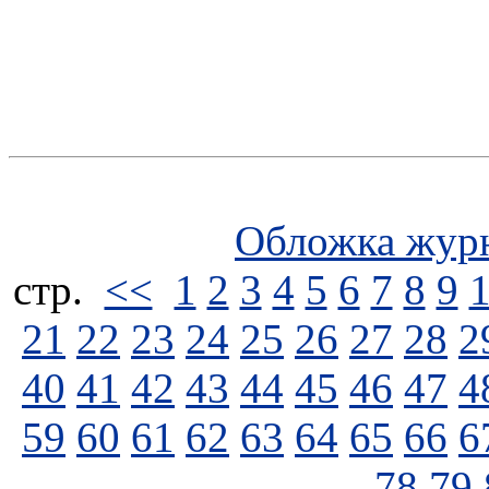
Обложка жур
стp.
<<
1
2
3
4
5
6
7
8
9
21
22
23
24
25
26
27
28
2
40
41
42
43
44
45
46
47
4
59
60
61
62
63
64
65
66
6
78
79