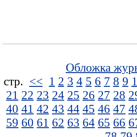
Обложка жур
стp.
<<
1
2
3
4
5
6
7
8
9
21
22
23
24
25
26
27
28
2
40
41
42
43
44
45
46
47
4
59
60
61
62
63
64
65
66
6
78
79