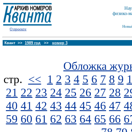
Нау
физико-м
Новы
О проекте
Квант >>
1989 год
>>
номер 3
Обложка жур
стp.
<<
1
2
3
4
5
6
7
8
9
21
22
23
24
25
26
27
28
2
40
41
42
43
44
45
46
47
4
59
60
61
62
63
64
65
66
6