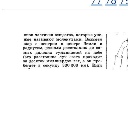
77
78
7