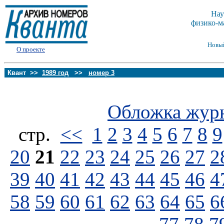
Нау
физико-м
Новы
О проекте
Квант >>
1989 год
>>
номер 3
Обложка жур
стp.
<<
1
2
3
4
5
6
7
8
9
20
21
22
23
24
25
26
27
2
39
40
41
42
43
44
45
46
4
58
59
60
61
62
63
64
65
6