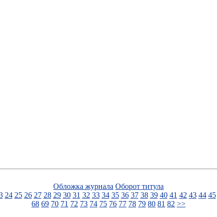
Обложка журнала
Оборот титула
3
24
25
26
27
28
29
30
31
32
33
34
35
36
37
38
39
40
41
42
43
44
45
68
69
70
71
72
73
74
75
76
77
78
79
80
81
82
>>