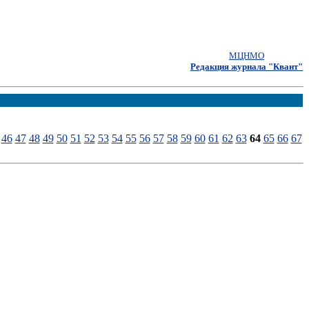
МЦНМО
Редакция журнала "Квант"
46
47
48
49
50
51
52
53
54
55
56
57
58
59
60
61
62
63
64
65
66
67