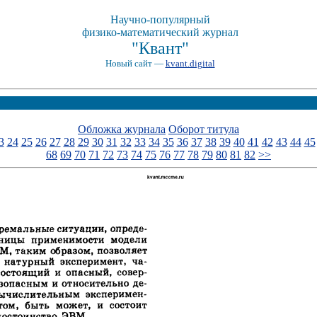
Научно-популярный
физико-математический журнал
"Квант"
Новый сайт —
kvant.digital
Обложка журнала
Оборот титула
3
24
25
26
27
28
29
30
31
32
33
34
35
36
37
38
39
40
41
42
43
44
45
68
69
70
71
72
73
74
75
76
77
78
79
80
81
82
>>