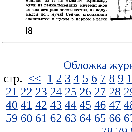
Обложка жур
стp.
<<
1
2
3
4
5
6
7
8
9
21
22
23
24
25
26
27
28
2
40
41
42
43
44
45
46
47
4
59
60
61
62
63
64
65
66
6
78
79