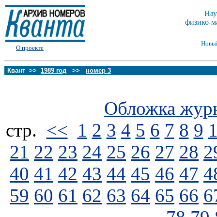
Нау
физико-м
Новы
О проекте
Квант >>
1989 год
>>
номер 3
Обложка жур
стp.
<<
1
2
3
4
5
6
7
8
9
21
22
23
24
25
26
27
28
2
40
41
42
43
44
45
46
47
4
59
60
61
62
63
64
65
66
6