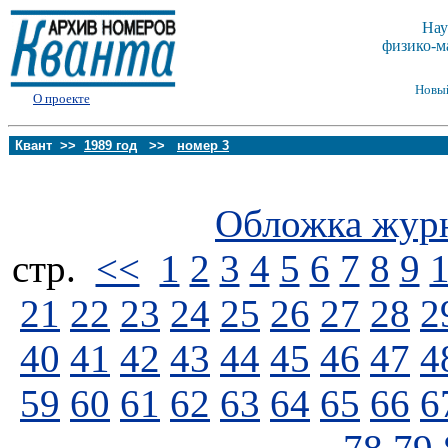
Нау
физико-м
Новы
О проекте
Квант >>
1989 год
>>
номер 3
Обложка жур
стp.
<<
1
2
3
4
5
6
7
8
9
21
22
23
24
25
26
27
28
2
40
41
42
43
44
45
46
47
4
59
60
61
62
63
64
65
66
6