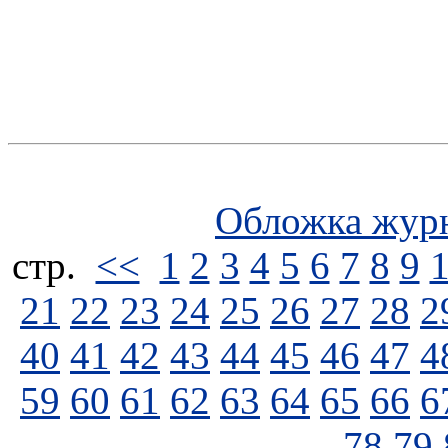
Обложка жур
стp.
<<
1
2
3
4
5
6
7
8
9
21
22
23
24
25
26
27
28
2
40
41
42
43
44
45
46
47
4
59
60
61
62
63
64
65
66
6
78
79