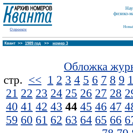
Нау
физико-м
Новы
О проекте
Квант >>
1989 год
>>
номер 3
Обложка жур
стp.
<<
1
2
3
4
5
6
7
8
9
21
22
23
24
25
26
27
28
2
40
41
42
43
44
45
46
47
4
59
60
61
62
63
64
65
66
6