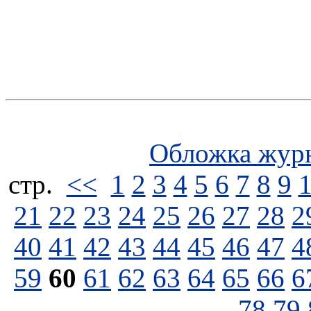
Обложка жур
стp.
<<
1
2
3
4
5
6
7
8
9
21
22
23
24
25
26
27
28
2
40
41
42
43
44
45
46
47
4
59
60
61
62
63
64
65
66
6
78
79