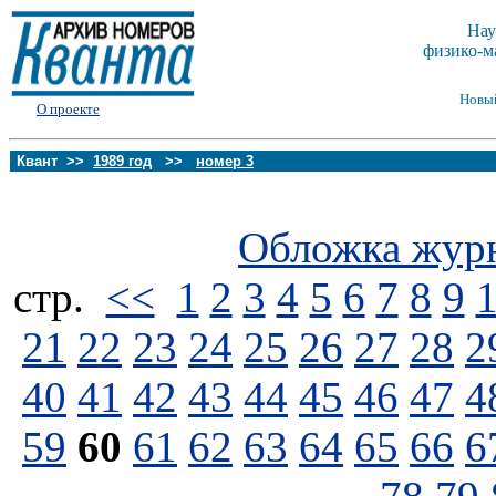
Нау
физико-м
Новы
О проекте
Квант >>
1989 год
>>
номер 3
Обложка жур
стp.
<<
1
2
3
4
5
6
7
8
9
21
22
23
24
25
26
27
28
2
40
41
42
43
44
45
46
47
4
59
60
61
62
63
64
65
66
6