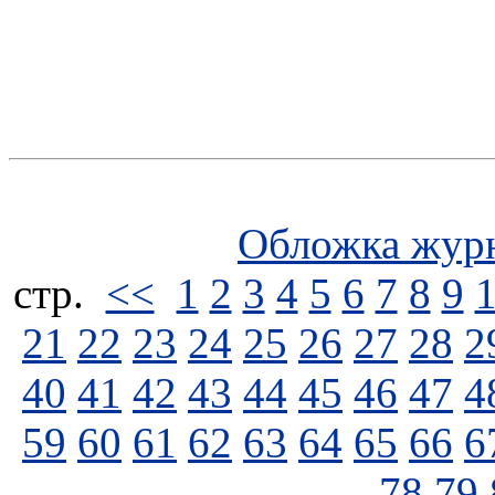
Обложка жур
стp.
<<
1
2
3
4
5
6
7
8
9
21
22
23
24
25
26
27
28
2
40
41
42
43
44
45
46
47
4
59
60
61
62
63
64
65
66
6
78
79