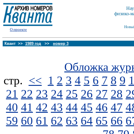
Нау
физико-м
Новы
О проекте
Квант >>
1989 год
>>
номер 3
Обложка жур
стp.
<<
1
2
3
4
5
6
7
8
9
21
22
23
24
25
26
27
28
2
40
41
42
43
44
45
46
47
4
59
60
61
62
63
64
65
66
6