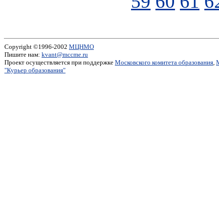
59
60
61
6
Copyright ©1996-2002
МЦНМО
Пишите нам:
kvant@mccme.ru
Проект осуществляется при поддержке
Московского комитета образования
,
"Курьер образования"