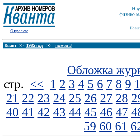
Нау
физико-м
Новы
О проекте
Квант >>
1985 год
>>
номер 3
Обложка жур
стp.
<<
1
2
3
4
5
6
7
8
9
21
22
23
24
25
26
27
28
2
40
41
42
43
44
45
46
47
4
59
60
61
6