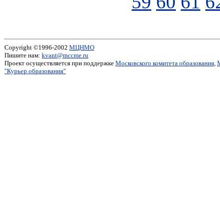
59
60
61
6
Copyright ©1996-2002
МЦНМО
Пишите нам:
kvant@mccme.ru
Проект осуществляется при поддержке
Московского комитета образования
,
"Курьер образования"