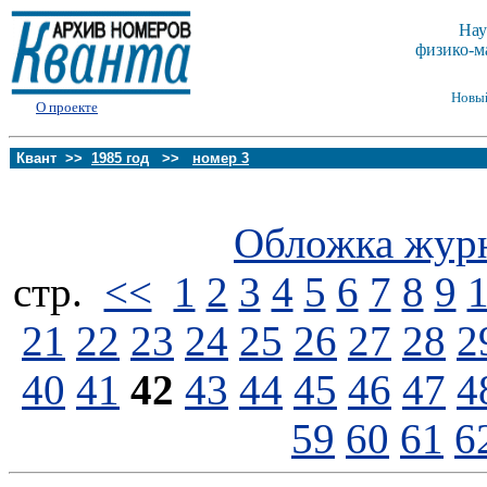
Нау
физико-м
Новы
О проекте
Квант >>
1985 год
>>
номер 3
Обложка жур
стp.
<<
1
2
3
4
5
6
7
8
9
21
22
23
24
25
26
27
28
2
40
41
42
43
44
45
46
47
4
59
60
61
6