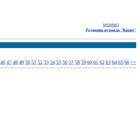
МЦНМО
Редакция журнала "Квант"
46
47
48
49
50
51
52
53
54
55
56
57
58
59
60
61
62
63
64
65
66
>>