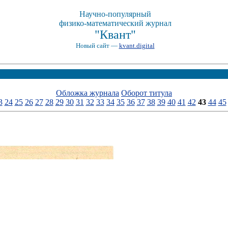
Научно-популярный
физико-математический журнал
"Квант"
Новый сайт —
kvant.digital
Обложка журнала
Оборот титула
3
24
25
26
27
28
29
30
31
32
33
34
35
36
37
38
39
40
41
42
43
44
45