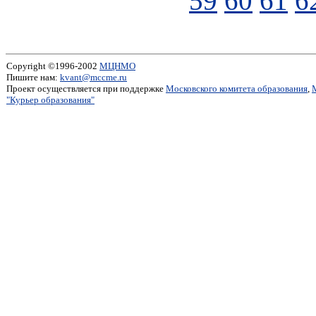
59
60
61
6
Copyright ©1996-2002
МЦНМО
Пишите нам:
kvant@mccme.ru
Проект осуществляется при поддержке
Московского комитета образования
,
"Курьер образования"