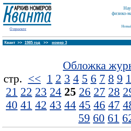
Нау
физико-м
Новы
О проекте
Квант >>
1985 год
>>
номер 3
Обложка жур
стp.
<<
1
2
3
4
5
6
7
8
9
21
22
23
24
25
26
27
28
2
40
41
42
43
44
45
46
47
4
59
60
61
6