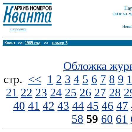
Нау
физико-м
Новы
О проекте
Квант >>
1985 год
>>
номер 3
Обложка жур
стp.
<<
1
2
3
4
5
6
7
8
9
21
22
23
24
25
26
27
28
2
40
41
42
43
44
45
46
47
58
59
60
61