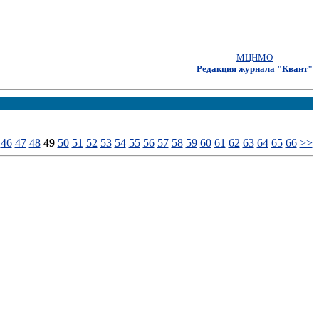
МЦНМО
Редакция журнала "Квант"
46
47
48
49
50
51
52
53
54
55
56
57
58
59
60
61
62
63
64
65
66
>>