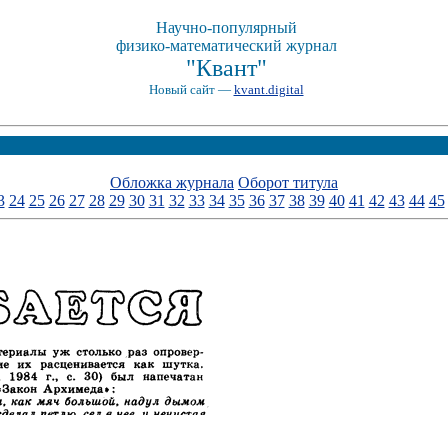
Научно-популярный
физико-математический журнал
"Квант"
Новый сайт —
kvant.digital
Обложка журнала
Оборот титула
3
24
25
26
27
28
29
30
31
32
33
34
35
36
37
38
39
40
41
42
43
44
45