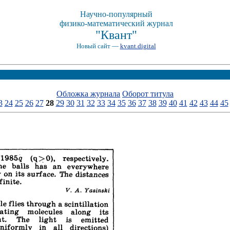
Научно-популярный
физико-математический журнал
"Квант"
Новый сайт —
kvant.digital
Обложка журнала
Оборот титула
3
24
25
26
27
28
29
30
31
32
33
34
35
36
37
38
39
40
41
42
43
44
45