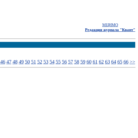
МЦНМО
Редакция журнала "Квант"
46
47
48
49
50
51
52
53
54
55
56
57
58
59
60
61
62
63
64
65
66
>>