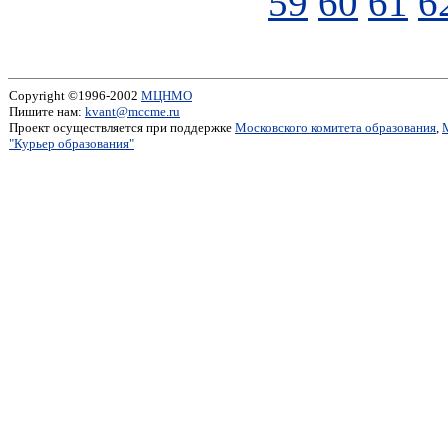
59
60
61
6
Copyright ©1996-2002
МЦНМО
Пишите нам:
kvant@mccme.ru
Проект осуществляется при поддержке
Московского комитета образования
,
"Курьер образования"