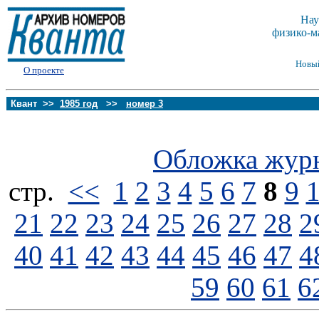
Нау
физико-м
Новы
О проекте
Квант >>
1985 год
>>
номер 3
Обложка жур
стp.
<<
1
2
3
4
5
6
7
8
9
21
22
23
24
25
26
27
28
2
40
41
42
43
44
45
46
47
4
59
60
61
6