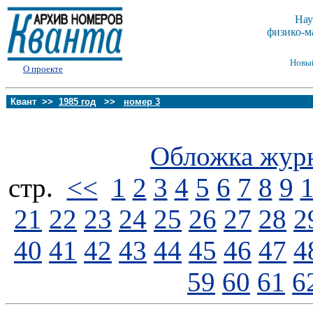
Нау
физико-м
Новы
О проекте
Квант >>
1985 год
>>
номер 3
Обложка жур
стp.
<<
1
2
3
4
5
6
7
8
9
21
22
23
24
25
26
27
28
2
40
41
42
43
44
45
46
47
4
59
60
61
6