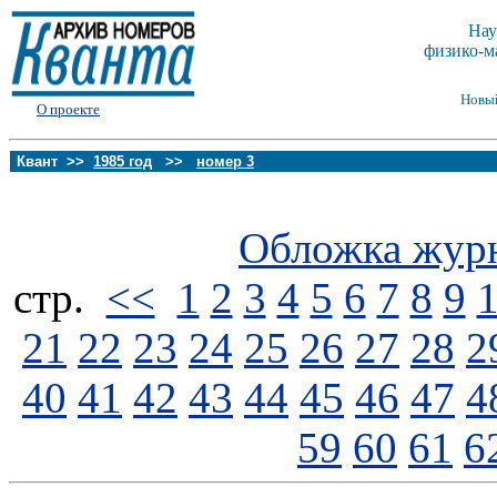
Нау
физико-м
Новы
О проекте
Квант >>
1985 год
>>
номер 3
Обложка жур
стp.
<<
1
2
3
4
5
6
7
8
9
21
22
23
24
25
26
27
28
2
40
41
42
43
44
45
46
47
4
59
60
61
6