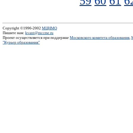
59
60
61
6
Copyright ©1996-2002
МЦНМО
Пишите нам:
kvant@mccme.ru
Проект осуществляется при поддержке
Московского комитета образования
,
"Курьер образования"