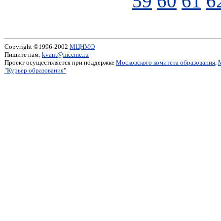
59
60
61
6
Copyright ©1996-2002
МЦНМО
Пишите нам:
kvant@mccme.ru
Проект осуществляется при поддержке
Московского комитета образования
,
"Курьер образования"