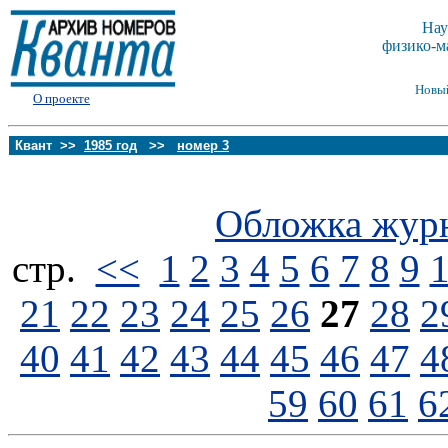
Нау
физико-м
Новы
О проекте
Квант >>
1985 год
>>
номер 3
Обложка жур
стp.
<<
1
2
3
4
5
6
7
8
9
21
22
23
24
25
26
27
28
2
40
41
42
43
44
45
46
47
4
59
60
61
6