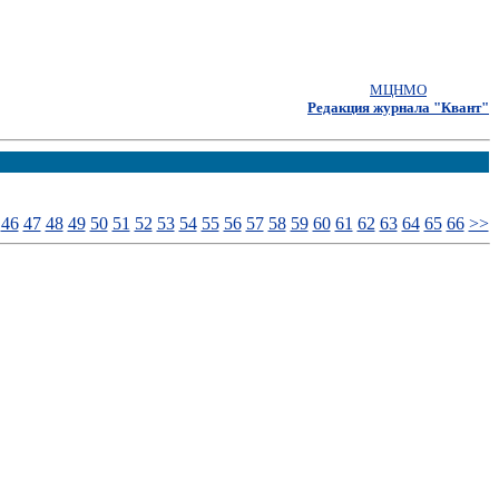
МЦНМО
Редакция журнала "Квант"
46
47
48
49
50
51
52
53
54
55
56
57
58
59
60
61
62
63
64
65
66
>>