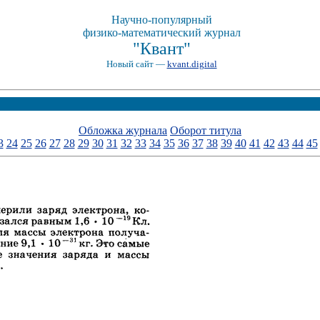
Научно-популярный
физико-математический журнал
"Квант"
Новый сайт —
kvant.digital
Обложка журнала
Оборот титула
3
24
25
26
27
28
29
30
31
32
33
34
35
36
37
38
39
40
41
42
43
44
45