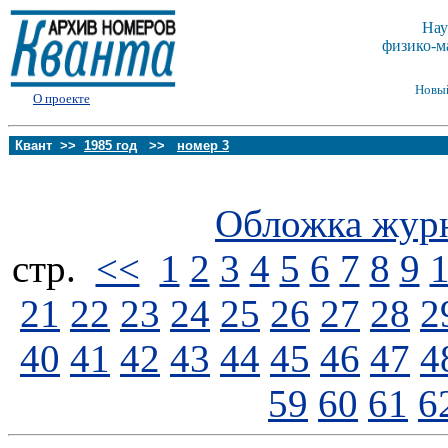
Нау
физико-м
Новы
О проекте
Квант >>
1985 год
>>
номер 3
Обложка жур
стp.
<<
1
2
3
4
5
6
7
8
9
21
22
23
24
25
26
27
28
2
40
41
42
43
44
45
46
47
4
59
60
61
6