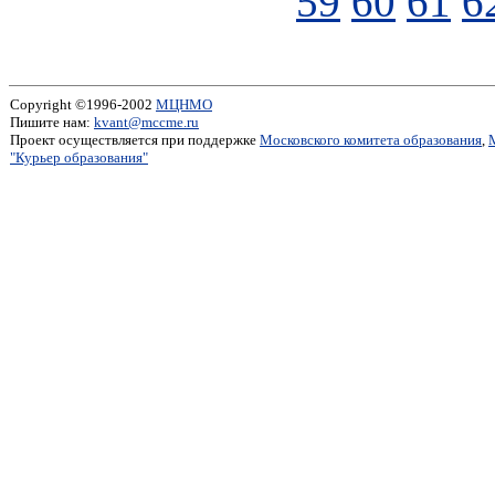
59
60
61
6
Copyright ©1996-2002
МЦНМО
Пишите нам:
kvant@mccme.ru
Проект осуществляется при поддержке
Московского комитета образования
,
"Курьер образования"