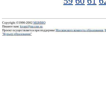
59
60
61
6
Copyright ©1996-2002
МЦНМО
Пишите нам:
kvant@mccme.ru
Проект осуществляется при поддержке
Московского комитета образования
,
"Курьер образования"