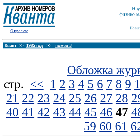
Нау
физико-м
Новы
О проекте
Квант >>
1985 год
>>
номер 3
Обложка жур
стp.
<<
1
2
3
4
5
6
7
8
9
21
22
23
24
25
26
27
28
2
40
41
42
43
44
45
46
47
4
59
60
61
6