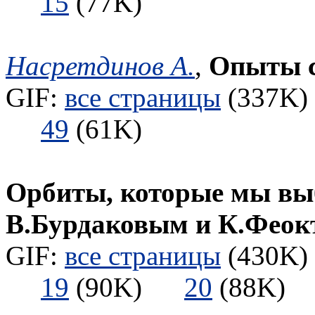
15
(77K)
Насретдинов А.
,
Опыты с
GIF:
все страницы
(337K) 
49
(61K)
Орбиты, которые мы выб
В.Бурдаковым и К.Феок
GIF:
все страницы
(430K) 
19
(90K)
20
(88K