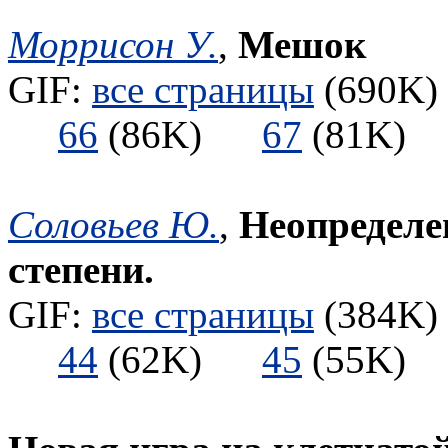
Моррисон У.
,
Мешок
GIF:
все страницы
(690K) 
66
(86K)
67
(81K
Соловьев Ю.
,
Неопределе
степени.
GIF:
все страницы
(384K) 
44
(62K)
45
(55K