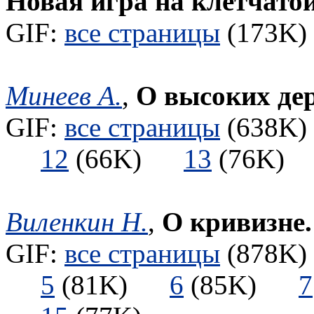
Новая игра на клетчато
GIF:
все страницы
(173K) 
Минеев А.
,
О высоких дер
GIF:
все страницы
(638K) 
12
(66K)
13
(76K
Виленкин Н.
,
О кривизне.
GIF:
все страницы
(878K) 
5
(81K)
6
(85K)
7