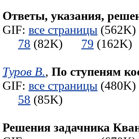
Ответы, указания, реше
GIF:
все страницы
(562K) 
78
(82K)
79
(162
Туров В.
,
По ступеням ко
GIF:
все страницы
(480K) 
58
(85K)
Решения задачника Ква