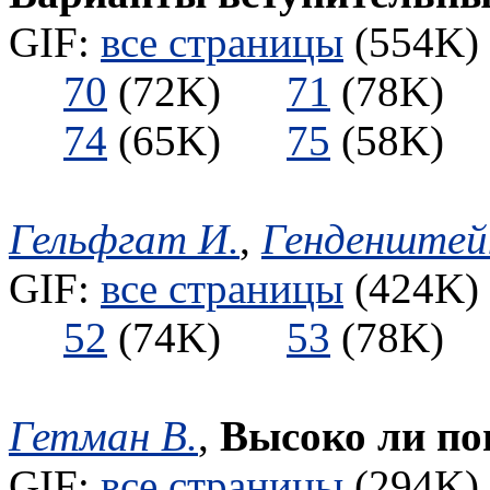
GIF:
все страницы
(554K) 
70
(72K)
71
(78K
74
(65K)
75
(58K
Гельфгат И.
,
Генденштей
GIF:
все страницы
(424K) 
52
(74K)
53
(78K
Гетман В.
,
Высоко ли по
GIF:
все страницы
(294K) 