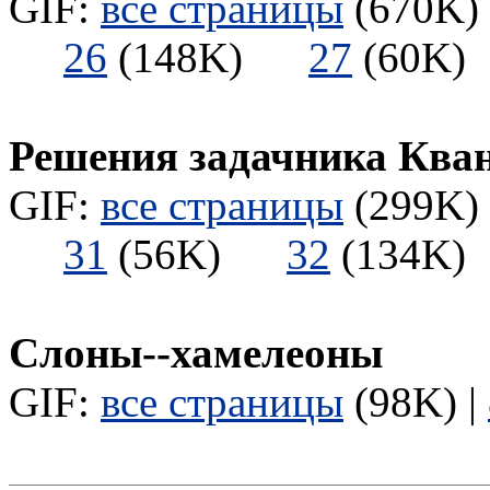
GIF:
все страницы
(670K) 
26
(148K)
27
(60
Решения задачника Ква
GIF:
все страницы
(299K) 
31
(56K)
32
(134
Слоны--хамелеоны
GIF:
все страницы
(98K) |