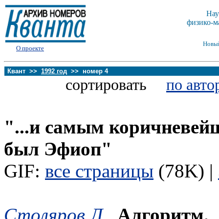
Нау
физико-м
Новы
О проекте
Квант >>
1992 год
>> номер 4
сортировать
по авто
"...и самым коричневе
был Эфиоп"
GIF:
все страницы
(78K) |
Столяров Л.
,
Алгоритм.