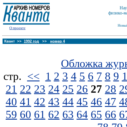
Нау
физико-м
Новы
О проекте
Квант >>
1992 год
>>
номер 4
Обложка жур
стp.
<<
1
2
3
4
5
6
7
8
9
21
22
23
24
25
26
27
28
2
40
41
42
43
44
45
46
47
4
59
60
61
62
63
64
65
66
6