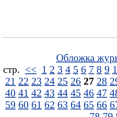
Обложка жур
стp.
<<
1
2
3
4
5
6
7
8
9
21
22
23
24
25
26
27
28
2
40
41
42
43
44
45
46
47
4
59
60
61
62
63
64
65
66
6
78
79