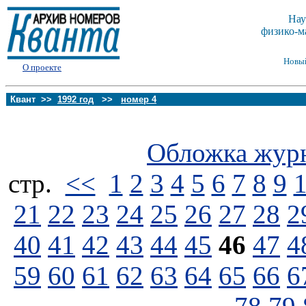
Нау
физико-м
Новы
О проекте
Квант >>
1992 год
>>
номер 4
Обложка жур
стp.
<<
1
2
3
4
5
6
7
8
9
21
22
23
24
25
26
27
28
2
40
41
42
43
44
45
46
47
4
59
60
61
62
63
64
65
66
6