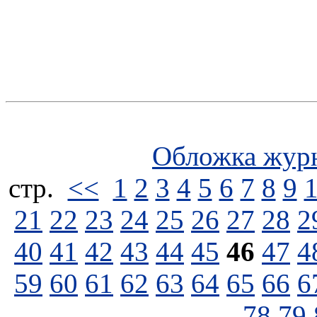
Обложка жур
стp.
<<
1
2
3
4
5
6
7
8
9
21
22
23
24
25
26
27
28
2
40
41
42
43
44
45
46
47
4
59
60
61
62
63
64
65
66
6
78
79