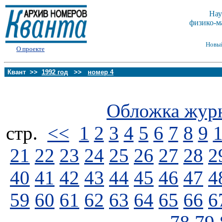
Нау
физико-м
Новы
О проекте
Квант >>
1992 год
>>
номер 4
Обложка жур
стp.
<<
1
2
3
4
5
6
7
8
9
21
22
23
24
25
26
27
28
2
40
41
42
43
44
45
46
47
4
59
60
61
62
63
64
65
66
6