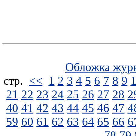
Обложка жур
стp.
<<
1
2
3
4
5
6
7
8
9
21
22
23
24
25
26
27
28
2
40
41
42
43
44
45
46
47
4
59
60
61
62
63
64
65
66
6
78
79