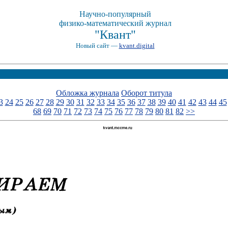
Научно-популярный
физико-математический журнал
"Квант"
Новый сайт —
kvant.digital
Обложка журнала
Оборот титула
3
24
25
26
27
28
29
30
31
32
33
34
35
36
37
38
39
40
41
42
43
44
45
68
69
70
71
72
73
74
75
76
77
78
79
80
81
82
>>