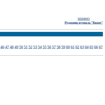
МЦНМО
Редакция журнала "Квант"
46
47
48
49
50
51
52
53
54
55
56
57
58
59
60
61
62
63
64
65
66
67