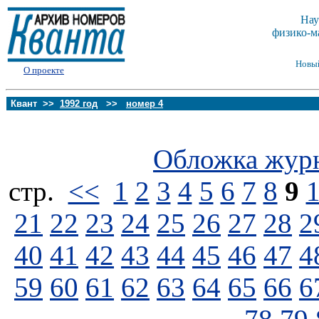
Нау
физико-м
Новы
О проекте
Квант >>
1992 год
>>
номер 4
Обложка жур
стp.
<<
1
2
3
4
5
6
7
8
9
21
22
23
24
25
26
27
28
2
40
41
42
43
44
45
46
47
4
59
60
61
62
63
64
65
66
6