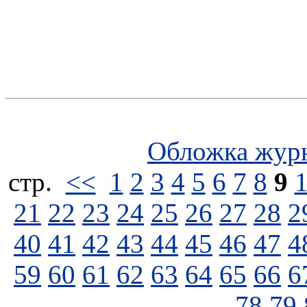
Обложка жур
стp.
<<
1
2
3
4
5
6
7
8
9
21
22
23
24
25
26
27
28
2
40
41
42
43
44
45
46
47
4
59
60
61
62
63
64
65
66
6
78
79