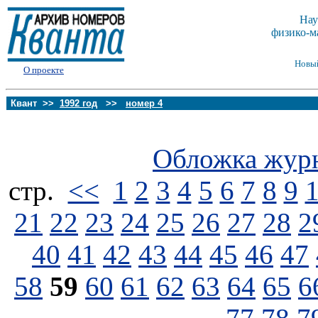
Нау
физико-м
Новы
О проекте
Квант >>
1992 год
>>
номер 4
Обложка жур
стp.
<<
1
2
3
4
5
6
7
8
9
21
22
23
24
25
26
27
28
2
40
41
42
43
44
45
46
47
58
59
60
61
62
63
64
65
6