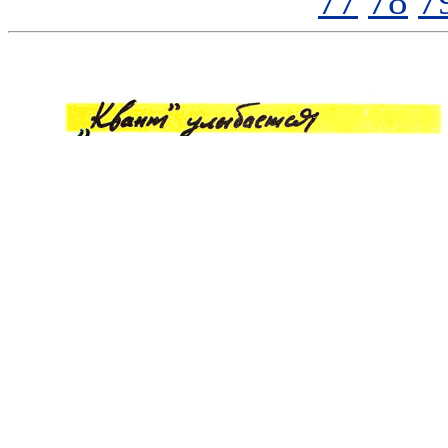
77
78
7