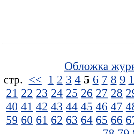
Обложка жур
стp.
<<
1
2
3
4
5
6
7
8
9
21
22
23
24
25
26
27
28
2
40
41
42
43
44
45
46
47
4
59
60
61
62
63
64
65
66
6
78
79