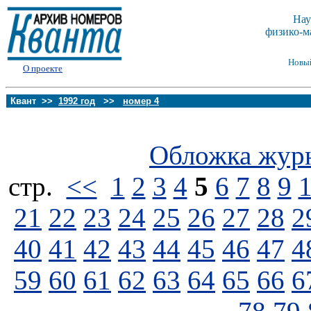
Нау
физико-м
Новы
О проекте
Квант >>
1992 год
>>
номер 4
Обложка жур
стp.
<<
1
2
3
4
5
6
7
8
9
21
22
23
24
25
26
27
28
2
40
41
42
43
44
45
46
47
4
59
60
61
62
63
64
65
66
6